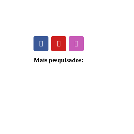
Mais pesquisados:
Bárbara Bordados – nossa história
A História da Bárbara Bordados A
Bárbara Bordados nasceu em 2003,
guiada pelos valores de tradição,
qualidade e inovação. Desde...
Leia mais