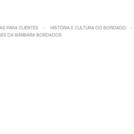
AS PARA CLIENTES
-
HISTÓRIA E CULTURA DO BORDADO
-
SES DA BÁRBARA BORDADOS
ordados nasceu em 2003, guiada pelos valores de
DADOS
 Bolsas de Juta e Personalização Criativa O bordado