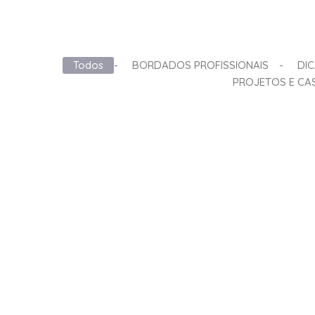
Todos
-
BORDADOS PROFISSIONAIS
-
DIC
PROJETOS E CA
Bárbara Bordados – nossa história
A História da Bárbara Bordados A Bárbara B
tradição, qualidade e inovação. Desde...
Leia mais
TENDÊNCIAS – MODA EM BOR
Tendências de Moda em Bordados: Chaveiros,
nunca esteve tão em alta. Ele...
Leia mais