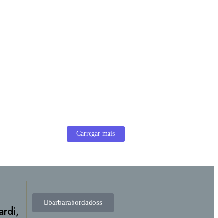
BORDADOS PROFISSIONAIS
Bordados Profissionais |
Personalização para Profissões e
Empresas Os bordados profissionais
são fundamentais para quem busca
identidade visual, credibilidade e...
Leia mais
Carregar mais
barbarabordadoss
ardi,