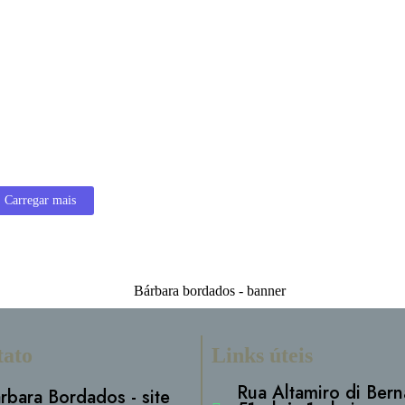
BORDADOS
 COMPLETO PARA EMPRESAS QUE VALORIZAM IMAGEM E
s bordados são uma das formas...
Carregar mais
tato
Links úteis
Rua Altamiro di Bern
rbara Bordados - site